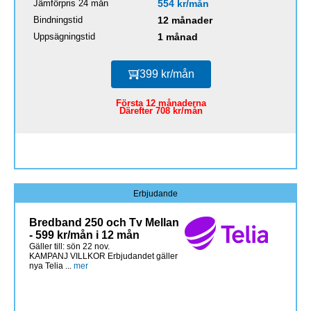
Jämförpris 24 mån
554 kr/mån
Bindningstid
12 månader
Uppsägningstid
1 månad
399 kr/mån
Första 12 månaderna
Därefter 708 kr/mån
Erbjudande
Bredband 250 och Tv Mellan
- 599 kr/mån i 12 mån
Gäller till: sön 22 nov.
KAMPANJ VILLKOR Erbjudandet gäller
nya Telia ...
mer