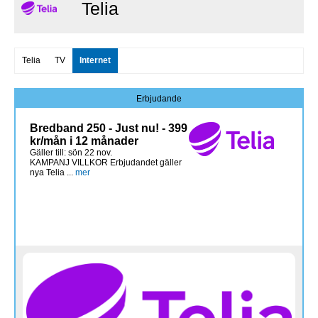
Telia
Telia
TV
Internet
Erbjudande
Bredband 250 - Just nu! - 399
kr/mån i 12 månader
Gäller till: sön 22 nov.
KAMPANJ VILLKOR Erbjudandet gäller
nya Telia ...
mer