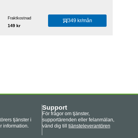
Fraktkostnad
349 kr/mån
149 kr
Support
För frågor om tjänster,
rers tjänster i
supportärenden eller felanmälan,
r information.
vänd dig till
tjänsteleverantören