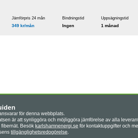
Jämförpris 24 mån
Bindningstid
Uppsägningstid
349 kr/mån
Ingen
1 månad
uiden
nsvarar för denna webbplats.
sen är att synliggöra och möjliggöra jämförelse av alla leverantö
 fibernät. Besök
karlshamnenergi.se
för kontaktuppgifter och me
tsens
tillgänglighetsredogörelse
.