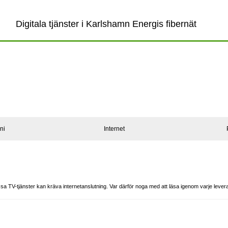
Digitala tjänster i Karlshamn Energis fibernät
ni
Internet
issa TV-tjänster kan kräva internetanslutning. Var därför noga med att läsa igenom varje leve