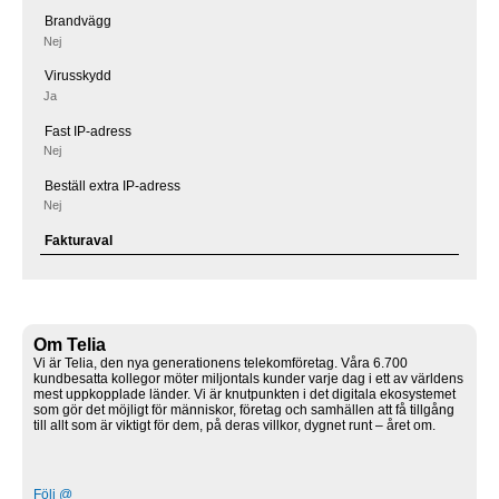
Brandvägg
Nej
Virusskydd
Ja
Fast IP-adress
Nej
Beställ extra IP-adress
Nej
Fakturaval
Om Telia
Vi är Telia, den nya generationens telekomföretag. Våra 6.700
kundbesatta kollegor möter miljontals kunder varje dag i ett av världens
mest uppkopplade länder. Vi är knutpunkten i det digitala ekosystemet
som gör det möjligt för människor, företag och samhällen att få tillgång
till allt som är viktigt för dem, på deras villkor, dygnet runt – året om.
Följ @