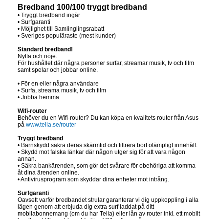
Bredband 100/100 tryggt bredband
• Tryggt bredband ingår
• Surfgaranti
• Möjlighet till Samlinglingsrabatt
• Sveriges populäraste (mest kunder)
Standard bredband!
Nytta och nöje:
För hushållet där några personer surfar, streamar musik, tv och film
samt spelar och jobbar online.
• För en eller några användare
• Surfa, streama musik, tv och film
• Jobba hemma
Wifi-router
Behöver du en Wifi-router? Du kan köpa en kvalitets router från Asus
på
www.telia.se/router
Tryggt bredband
• Barnskydd säkra deras skärmtid och filtrera bort olämpligt innehåll.
• Skydd mot falska länkar där någon utger sig för att vara någon
annan.
• Säkra bankärenden, som gör det svårare för obehöriga att komma
åt dina ärenden online.
• Antivirusprogram som skyddar dina enheter mot intrång.
Surfgaranti
Oavsett varför bredbandet strular garanterar vi dig uppkoppling i alla
lägen genom att erbjuda dig extra surf laddat på ditt
mobilabonnemang (om du har Telia) eller lån av router inkl. ett mobilt