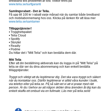
bredband tills problemet är löst. Villkor finns på
www.telia.se/surfgaranti
Samlingsrabatt - Det är Telia.
Få upp till 100 kr i rabatt varje månad när du samlar både bredband
och mobilabonnemang hos oss. Klicka på länken för att läsa mer
www.telia.se/samlamer
Tilläggstjänster!
• Trygghetspaket
• Telia Cloud
• Spotify
• Storytel
• Readly
• Podme
Du hittar det i "Mitt Telia" och kan beställa dem där.
Mitt Telia
Efter att din beställning aktiverats kan du logga in på "Mitt Telia" på
telia.se där ser du dina abonnemang och kan enkelt beställa
tilläggstjänster.
Tryggt och viktigt att du legitimerar dig. Det ska vara tryggt och säkert
när du kontaktar oss. Därför legitimerar vi alltid våra kunder i butik,
via telefon eller på telia.se. På så sätt vet vi att vi pratar med rätt
person. Är du i behov av att någon sköter dina ärenden åt dig kan du
enkelt skaffa ett ombud via en fullmakt. Läs mer på telia.se/id