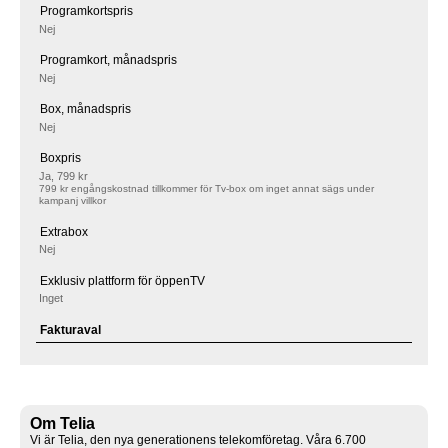
Programkortspris
Nej
Programkort, månadspris
Nej
Box, månadspris
Nej
Boxpris
Ja, 799 kr
799 kr engångskostnad tillkommer för Tv-box om inget annat sägs under
kampanj villkor
Extrabox
Nej
Exklusiv plattform för öppenTV
Inget
Fakturaval
Om Telia
Vi är Telia, den nya generationens telekomföretag. Våra 6.700