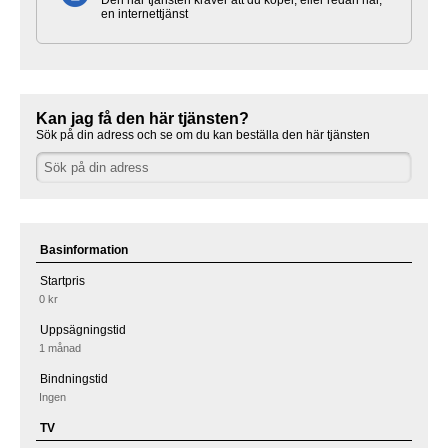
Den här tjänsten kräver att du köper, eller redan har,
en internettjänst
Kan jag få den här tjänsten?
Sök på din adress och se om du kan beställa den här tjänsten
Basinformation
Startpris
0 kr
Uppsägningstid
1 månad
Bindningstid
Ingen
TV