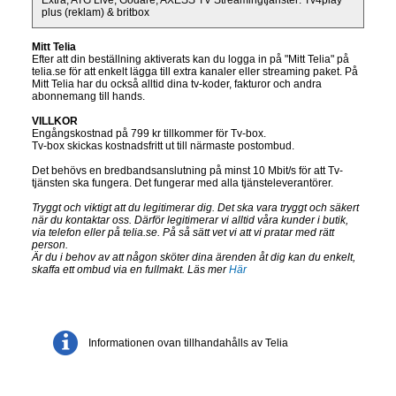
Extra, ATG Live, Godare, AXESS TV Streamingtjänster: Tv4play
plus (reklam) & britbox
Mitt Telia
Efter att din beställning aktiverats kan du logga in på "Mitt Telia" på
telia.se för att enkelt lägga till extra kanaler eller streaming paket. På
Mitt Telia har du också alltid dina tv-koder, fakturor och andra
abonnemang till hands.
VILLKOR
Engångskostnad på 799 kr tillkommer för Tv-box.
Tv-box skickas kostnadsfritt ut till närmaste postombud.
Det behövs en bredbandsanslutning på minst 10 Mbit/s för att Tv-
tjänsten ska fungera. Det fungerar med alla tjänsteleverantörer.
Tryggt och viktigt att du legitimerar dig. Det ska vara tryggt och säkert
när du kontaktar oss. Därför legitimerar vi alltid våra kunder i butik,
via telefon eller på telia.se. På så sätt vet vi att vi pratar med rätt
person.
Är du i behov av att någon sköter dina ärenden åt dig kan du enkelt,
skaffa ett ombud via en fullmakt. Läs mer
Här
Informationen ovan tillhandahålls av Telia