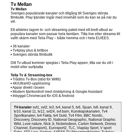
Tv Mellan
Tv Mellan
Sveriges populäraste kanaler och tillgång till Sveriges största
filmbutik. Play tjänster ingår med innehåll som du kan se på när du
vill.
Ett alldeles lagom tv- och streaming paket med ett brett utbud av
populära kanaler som passar hela familjen. Titta live eller streama till
valfri skärm med Telia Play – både hemma och i hela EU/EES.
• 36 kanaler
• Tv4play plus & britbox
• Sveriges största filmbutik
Ditt Tv-utbud kommer speglas i Telia Play appen, titta var du vill i
mobil eller surfplatta
Telia Tv & Streaming-box
• Trådlös Tv-Box (stöd för Wifi6)
• 4K/UltraHD-upplösning
• Appar direkt i boxen
• Modern fjärrkontroll med röststyrning & Google Assistant
• Inbyggd Chromecast för iOS & Android
TV-kanaler
svt1, svt2, tv3, tv4, kanal 5, tv6, Sjuan, tv8, kanal 9,
tv10, kanal 11, tv12, svt24, svt barn, Kunskapskanalen, Tv4
Sportkanalen, tv4 Fakta, tv4 Guld, Tv4 Film, BBC Nordic,
Discovery, Discovery ID, National Geographic, National Graphic
Wild, Love nature, Nick Jr, Nickelodeon, Carton Network, Disney
Channel, Eurosport1, Eurosport2, TLC, Viaplay Sport, V sport